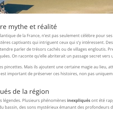
re mythe et réalité
 atlantique de la France, n’est pas seulement célèbre pour se
stères captivants qui intriguent ceux qui s’y intéressent. De
entendre parler de trésors cachés ou de villages engloutis. P
uées. On raconte qu’elle abriterait un passage secret ver
es pincettes. Mais ils ajoutent une certaine magie au lieu, at
est important de préserver ces histoires, non pas uniqueme
és de la région
ses légendes. Plusieurs phénomènes
inexpliqués
ont été rapp
 du bassin, des sons mystérieux émanant des profondeurs d