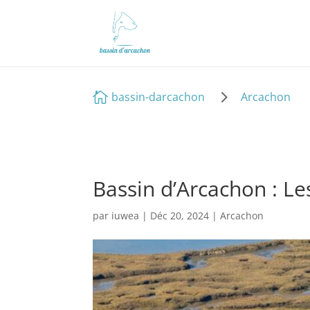
5

bassin-darcachon
Arcachon
Bassin d’Arcachon : L
par
iuwea
|
Déc 20, 2024
|
Arcachon